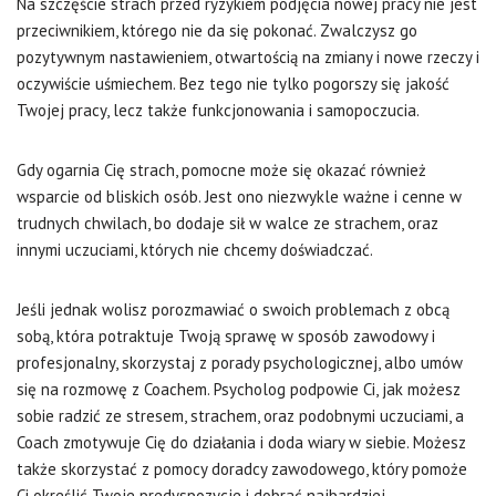
Na szczęście strach przed ryzykiem podjęcia nowej pracy nie jest
przeciwnikiem, którego nie da się pokonać. Zwalczysz go
pozytywnym nastawieniem, otwartością na zmiany i nowe rzeczy i
oczywiście uśmiechem. Bez tego nie tylko pogorszy się jakość
Twojej pracy, lecz także funkcjonowania i samopoczucia.
Gdy ogarnia Cię strach, pomocne może się okazać również
wsparcie od bliskich osób. Jest ono niezwykle ważne i cenne w
trudnych chwilach, bo dodaje sił w walce ze strachem, oraz
innymi uczuciami, których nie chcemy doświadczać.
Jeśli jednak wolisz porozmawiać o swoich problemach z obcą
sobą, która potraktuje Twoją sprawę w sposób zawodowy i
profesjonalny, skorzystaj z porady psychologicznej, albo umów
się na rozmowę z Coachem. Psycholog podpowie Ci, jak możesz
sobie radzić ze stresem, strachem, oraz podobnymi uczuciami, a
Coach zmotywuje Cię do działania i doda wiary w siebie. Możesz
także skorzystać z pomocy doradcy zawodowego, który pomoże
Ci określić Twoje predyspozycje i dobrać najbardziej