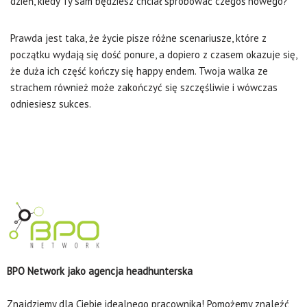
dzień, kiedy Ty sam będziesz chciał spróbować czegoś nowego?
Prawda jest taka, że życie pisze różne scenariusze, które z
początku wydają się dość ponure, a dopiero z czasem okazuje się,
że duża ich część kończy się happy endem. Twoja walka ze
strachem również może zakończyć się szczęśliwie i wówczas
odniesiesz sukces.
BPO Network jako agencja headhunterska
Znajdziemy dla Ciebie idealnego pracownika! Pomożemy znaleźć