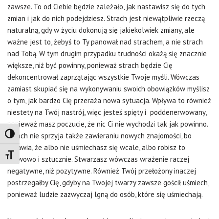
zawsze. To od Ciebie będzie zależało, jak nastawisz się do tych
zmian i jak do nich podejdziesz. Strach jest niewątpliwie rzeczą
naturalną, gdy w życiu dokonują się jakiekolwiek zmiany, ale
ważne jest to, żebyś to Ty panował nad strachem, a nie strach
nad Tobą. W tym drugim przypadku trudności okażą się znacznie
większe, niż być powinny, ponieważ strach będzie Cię
dekoncentrował zaprzątając wszystkie Twoje myśli. Wówczas
zamiast skupiać się na wykonywaniu swoich obowiązków myślisz
o tym, jak bardzo Cię przeraża nowa sytuacja. Wpływa to również
niestety na Twój nastrój, więc jesteś spięty i poddenerwowany,
ponieważ masz poczucie, że nic Ci nie wychodzi tak jak powinno.
Strach nie sprzyja także zawieraniu nowych znajomości, bo
Toggle High Contrast
sprawia, że albo nie uśmiechasz się wcale, albo robisz to
Toggle Font size
nerwowo i sztucznie. Stwarzasz wówczas wrażenie raczej
negatywne, niż pozytywne. Również Twój przełożony inaczej
postrzegałby Cię, gdyby na Twojej twarzy zawsze gościł uśmiech,
ponieważ ludzie zazwyczaj lgną do osób, które się uśmiechają.