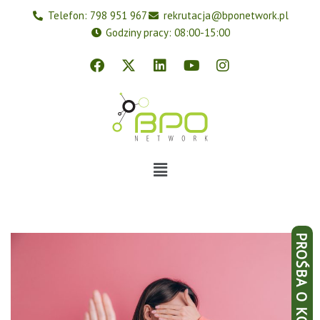
Idź
Idź
Telefon: 798 951 967
rekrutacja@bponetwork.pl
do
do
Godziny pracy: 08:00-15:00
Przejdź
treści
menu
do
treści
PROŚBA O KONTAKT